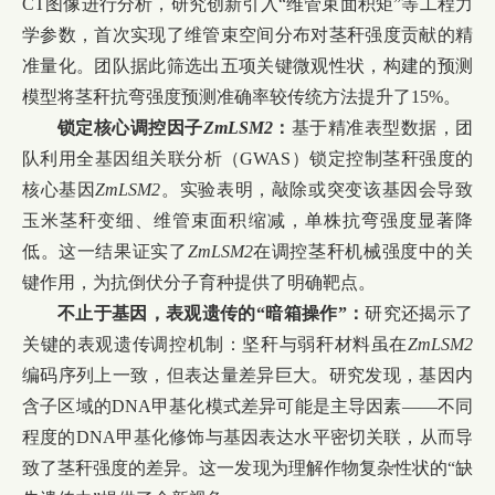
CT
图像进行分析，研究创新引入“维管束面积矩”等工程力
学参数，首次实现了维管束空间分布对茎秆强度贡献的精
准量化。团队据此筛选出五项关键微观性状，构建的预测
模型将茎秆抗弯强度预测准确率较传统方法提升了
15%
。
锁定核心调控因子
ZmLSM2
：
基于精准表型数据，团
队利用全基因组关联分析（
GWAS
）锁定控制茎秆强度的
核心基因
ZmLSM2
。实验表明，敲除或突变该基因会导致
玉米茎秆变细、维管束面积缩减，单株抗弯强度显著降
低。这一结果证实了
ZmLSM2
在调控茎秆机械强度中的关
键作用，为抗倒伏分子育种提供了明确靶点。
不止于基因，表观遗传的“暗箱操作”：
研究还揭示了
关键的表观遗传调控机制：坚秆与弱秆材料虽在
ZmLSM2
编码序列上一致，但表达量差异巨大。研究发现，基因内
含子区域的
DNA
甲基化模式差异可能是主导因素——不同
程度的
DNA
甲基化修饰与基因表达水平密切关联，从而导
致了茎秆强度的差异。这一发现为理解作物复杂性状的“缺