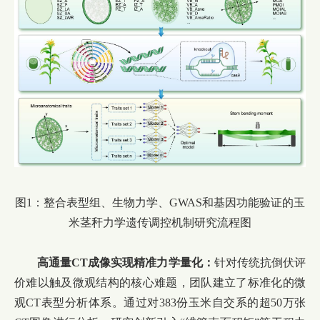
图
1
：整合表型组、生物力学、
GWAS
和基因功能验证的玉
米茎秆力学遗传调控机制研究流程图
高通量
CT
成像实现精准力学量化：
针对传统抗倒伏评
价难以触及微观结构的核心难题，团队建立了标准化的微
观
CT
表型分析体系。通过对
383
份玉米自交系的超
50
万张