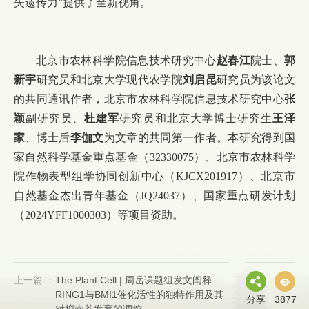
失遗传力”提供了全新视角。
北京市农林科学院信息技术研究中心
赵春江
院士、
郭
新宇
研究员和北京大学现代农学院
刘启昆
研究员为该论文
的共同通讯作者，北京市农林科学院信息技术研究中心
张
颖
副研究员、
杜建军
研究员和北京大学博士研究生
王泽
家
、博士后
李伽文
为文章的共同第一作者。本研究得到国
家自然科学基金重点基金（
32330075
）、北京市农林科学
院作物表型组学协同创新中心（
KJCX201917
）、北京市
自然基金杰出青年基金（
JQ24037
）、国家重点研发计划
（
2024YFF1000303
）等项目资助。
上一篇 ：
The Plant Cell | 周岳课题组发文阐释
RING1与BMI1催化活性的独特作用及其
分享
3877
对拟南芥发育的调控