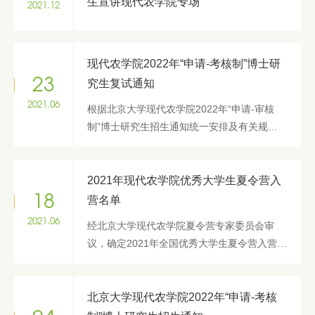
生宣讲现代农学院专场
2021.12
现代农学院2022年“申请-考核制”博士研
23
究生复试通知
2021.06
根据北京大学现代农学院2022年“申请-审核
制”博士研究生招生通知统一安排及有关规
定，经现代农学院招生专家组初审，并报研究
生院批准，择优选取9人进入复试（均为农业
经济管理专业，复试名单附后），本次复试...
2021年现代农学院优秀大学生夏令营入
18
营名单
2021.06
经北京大学现代农学院夏令营专家委员会审
议，确定2021年全国优秀大学生夏令营入营名
单如下： 序号 志愿ID 姓名 所在学校 专业名
称 1 ZY202128599 朱亦清 北京交通大学 农
业经济管理 2...
北京大学现代农学院2022年“申请-考核