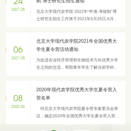
24
制”博士研究生招生通知
2021.05
北京大学现代农学院 2022年“申请-考核制”博
士研究生招生工作将于2021年6月25日-6月27
日与现代农学院“2021年全国优秀大学生暑期
夏令营”活动同时进行。“申请-考核制”博士研
究生申请人须按...
北京大学现代农学院2021年全国优秀大
06
学生夏令营活动通知
2021.05
为促进农业经济管理和生物技术方向优秀大学
生之间的交流，帮助青年学生了解当前学科发
展前沿与热点，北京大学现代农学院决定于
2021年6月25日-6月27日举办“2021年全国优
秀大学生暑期夏令营”活动。 ...
2020年现代农学院优秀大学生夏令营入
08
营名单
2020.06
经北京大学现代农学院夏令营专家委员会审
议，确定2020年全国优秀大学生夏令营入营名
单如下： 序号 姓名 所在学校 专业名称 1 曹世
祥 中国人民大学 农业经济管理 2 晁炜 华南理