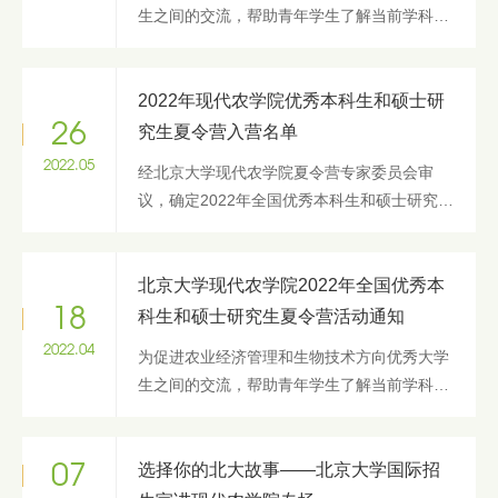
生之间的交流，帮助青年学生了解当前学科发
展前沿与热点，北京大学现代农学院决定于
2023年6月27日- 6月29日举办“2023年全国优
秀大学生夏令营”活动。本次...
2022年现代农学院优秀本科生和硕士研
26
究生夏令营入营名单
2022.05
经北京大学现代农学院夏令营专家委员会审
议，确定2022年全国优秀本科生和硕士研究生
夏令营入营名单如下： 序号 姓名 学校 申请专
业 1 班翔 西北农林科技大学 分子农学（生物
技术） 2 曾凯琴 华中农...
北京大学现代农学院2022年全国优秀本
18
科生和硕士研究生夏令营活动通知
2022.04
为促进农业经济管理和生物技术方向优秀大学
生之间的交流，帮助青年学生了解当前学科发
展前沿与热点，北京大学现代农学院决定于
2022年6月10日-6月12日举办“2022年全国优
秀大学生夏令营”活动。本次夏...
选择你的北大故事——北京大学国际招
07