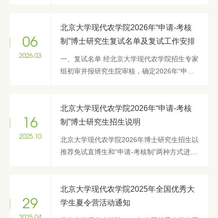
展前沿与热点，北京大学现代农学院决定于
2026年7月3日- 7月5日举办“2026年全国优秀
大学生夏令营”活动。 本次夏...
北京大学现代农学院2026年“申请-考核
06
制”博士研究生复试名单及复试工作安排
2026.03
一、复试名单 经北京大学现代农学院招生专家
组初审并报研究生院审核，确定2026年“申请-
考核制”博士研究生复试名单如下： 二、复试
工作安排 1、复试时间和地点： 2、复试程
序： 农业经济管理专业采用笔...
北京大学现代农学院2026年“申请-考核
16
制”博士研究生招生说明
2025.10
北京大学现代农学院2026年博士研究生招生以
推荐免试直博生和“申请-考核制”两种方式进
行。“申请-考核制”博士研究生申请人须按照北
京大学2026年博士研究生招生简章（校本部）
和现代农学院相关要求报名并...
北京大学现代农学院2025年全国优秀大
29
学生夏令营活动通知
2025.04