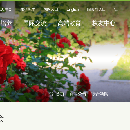
内网入口
English
旧官网入口
北大主页
诚聘英才
内网入口
English
旧官网入口
生培养
国际交流
高端教育
校友中心
-
新闻公告
-
综合新闻
首页
会