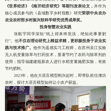
《
世界经济
》《南开经济研究》等期刊发表论文，
并作为
核心成员参与的《县域数字乡村指数》研究
荣获中央农办
农业农村部乡村振兴软科学研究优秀成果奖。
投身智慧农业实践
张航宇同学深知“纸上得来终觉浅，绝知此事要躬
行”。他
不仅在理论研究上精益求精，更积极投身于农业实
践与技术推广。
他作为遥感实习工程师，在苏州吴江实验
无人机变量除草与打药技术，显著节约了农药与除草剂的
使用；指导福建建瓯新农人进行水稻变量施肥实验，有效
节约肥料。
2023年，他在大语言模型刚兴起时，即带队前往潍坊
农村，探讨大语言模型如何让小农户获益。