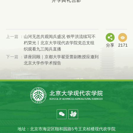
开学典礼合影
上一篇 ：
山河无恙共观阅兵盛况 铁甲洪流续写不
朽荣光丨北京大学现代农学院党总支组
分享
2171
织观看九三阅兵直播
下一篇 ：
讲座回顾｜京都大学翟亚蕾副教授应邀到
北京大学作学术报告
地址：北京市海淀区颐和园路5号王克桢楼现代农学院