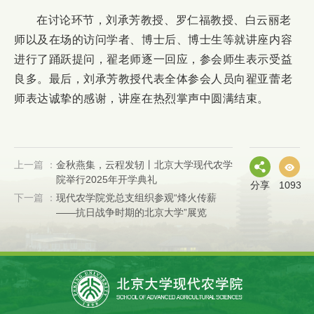
在讨论环节，刘承芳教授、罗仁福教授、白云丽老
师以及在场的访问学者、博士后、博士生等就讲座内容
进行了踊跃提问，翟老师逐一回应，参会师生表示受益
良多。最后，刘承芳教授代表全体参会人员向翟亚蕾老
师表达诚挚的感谢，讲座在热烈掌声中圆满结束。
上一篇 ：
金秋燕集，云程发轫丨北京大学现代农学
院举行2025年开学典礼
分享
1093
下一篇 ：
现代农学院党总支组织参观“烽火传薪
——抗日战争时期的北京大学”展览